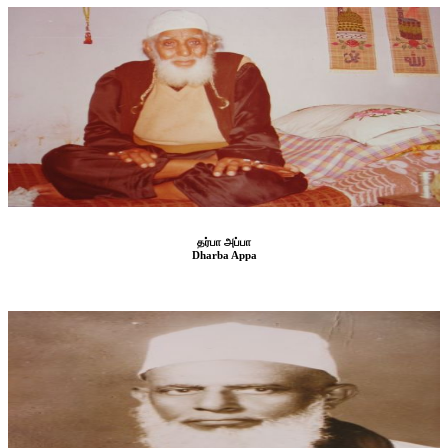
தர்பா அப்பா
Dharba Appa