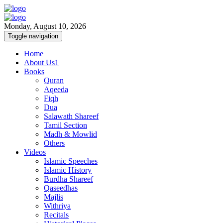
Monday, August 10, 2026
Toggle navigation
Home
About Us1
Books
Quran
Aqeeda
Fiqh
Dua
Salawath Shareef
Tamil Section
Madh & Mowlid
Others
Videos
Islamic Speeches
Islamic History
Burdha Shareef
Qaseedhas
Majlis
Withriya
Recitals