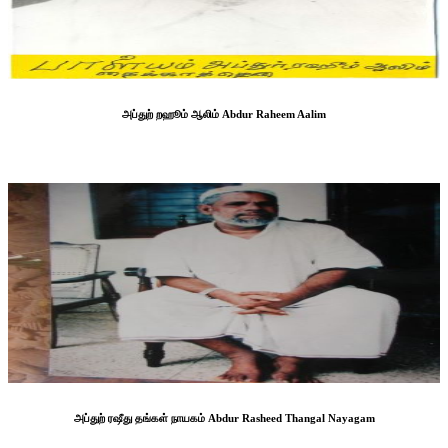
அப்துற் றஹூம் ஆலிம் Abdur Raheem Aalim
அப்துற் ரஷீது தங்கள் நாயகம் Abdur Rasheed Thangal Nayagam