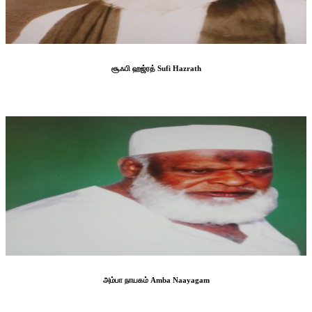
சூஃபி ஹஜ்ரத் Sufi Hazrath
அம்பா நாயகம் Amba Naayagam