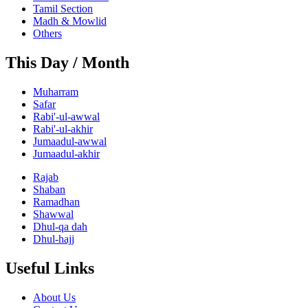
Tamil Section
Madh & Mowlid
Others
This Day / Month
Muharram
Safar
Rabi'-ul-awwal
Rabi'-ul-akhir
Jumaadul-awwal
Jumaadul-akhir
Rajab
Shaban
Ramadhan
Shawwal
Dhul-qa dah
Dhul-hajj
Useful Links
About Us