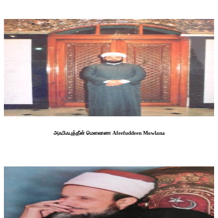
அஃபிஃபுத்தீன் மெளலானா Afeefuddeen Mowlana