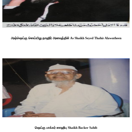
அஷ்ஷெய்கு ஸெய்யிது தாஹிர் அலாவுத்தீன் As Shaikh Seyed Thahir Alawutheen
ஷெய்கு பாக்கர் ஸாஹிபு Shaikh Backer Sahib