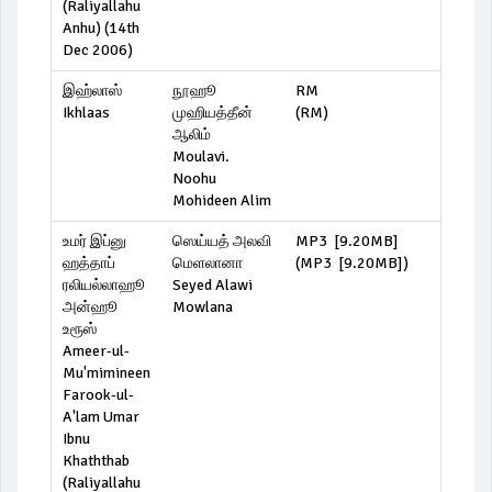
(Raliyallahu
Anhu) (14th
Dec 2006)
இஹ்லாஸ்
நூஹூ
RM
Ikhlaas
முஹியத்தீன்
(
RM
)
ஆலிம்
Moulavi.
Noohu
Mohideen Alim
உமர் இப்னு
ஸெய்யத் அலவி
MP3 [9.20MB]
ஹத்தாப்
மெளலானா
(
MP3 [9.20MB]
)
ரலியல்லாஹூ
Seyed Alawi
அன்ஹூ
Mowlana
உரூஸ்
Ameer-ul-
Mu'mimineen
Farook-ul-
A'lam Umar
Ibnu
Khaththab
(Raliyallahu