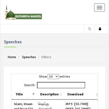
Toggle
naviga
Speeches
Home
Speeches
Others
Show
entries
Search:
Title
Description
Download
Islam, Imaan
ஷெய்கு
MP3 [10.7MB]
and Ihsan (21
அதுனான்
(
MP3 [10.7MB]
)